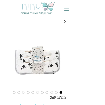
מק"ט: 269