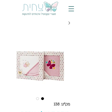
מק"ט: 138